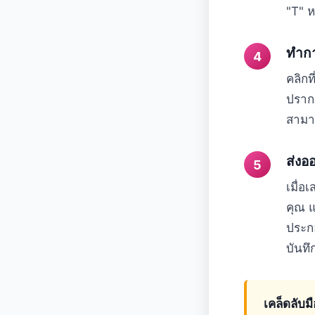
"T" ห
ทำก
คลิกท
ปรากฏ
สามา
ส่งอ
เมื่อ
คุณ แ
ประกอ
บันทึ
เคล็ดลับม