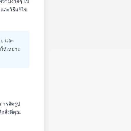
้อความง่ายๆ ไป
และวิธีแก้ไข
ne และ
บให้เหมาะ
าการจัดรูป
สิ่งที่คุณ