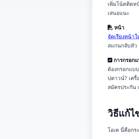
เพิ่มโน้ตติด
เสนอแนะ
หน้า
จัดเรียงหน้าใ
สแกนกลับหัว
การกรอกแบ
ต้องกรอกแบบฟอ
ปดาวน์? เคร
สมัครประกัน 
วิธีแก้ไ
โอเค นี่คือกร