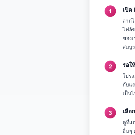
เปิด
ลากไฟ
ไฟล์ข
ของเร
สมบู
รอให
โปรแ
กับแถ
เป็น
เลือ
ดูที่
อื่นๆ