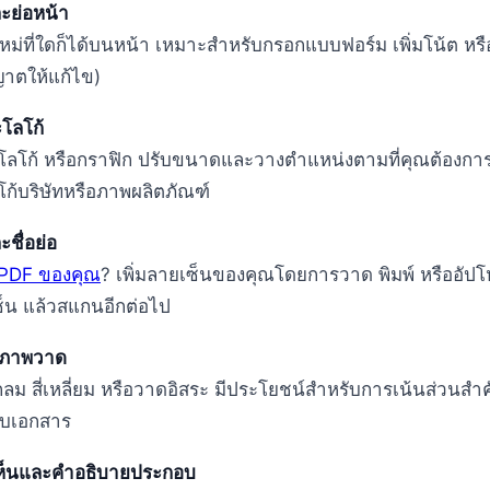
ะย่อหน้า
ใหม่ที่ใดก็ได้บนหน้า เหมาะสำหรับกรอกแบบฟอร์ม เพิ่มโน้ต หร
ญาตให้แก้ไข)
โลโก้
โลโก้ หรือกราฟิก ปรับขนาดและวางตำแหน่งตามที่คุณต้องกา
โก้บริษัทหรือภาพผลิตภัณฑ์
ชื่อย่อ
 PDF ของคุณ
? เพิ่มลายเซ็นของคุณโดยการวาด พิมพ์ หรืออัป
เซ็น แล้วสแกนอีกต่อไป
ะภาพวาด
ลม สี่เหลี่ยม หรือวาดอิสระ มีประโยชน์สำหรับการเน้นส่วนส
อบเอกสาร
ห็นและคำอธิบายประกอบ