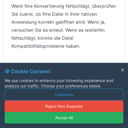
Wenn Ihre Konvertierung fehlschlägt, überprüfen
Sie zuerst, ob Ihre Datei in ihrer nativen
Anwendung korrekt geöffnet wird. Wenn ja,
versuchen Sie es erneut. Wenn es weiterhin
fehlschlägt, könnte die Datei
Kompatibilitätsprobleme haben.
Tipps für Bessere
×
🍪 Cookie Consent
Konvertierungen
We use cookies to enhance your browsing experience and
analyze our traffic. Choose your preferences below.
Hier sind einige Best Practices, die Ihre
Customize
Konvertierungsergebnisse verbessern:
Reject Non-Essential
Mit Qualitäts-Quelldateien Beginnen
Je besser Ihre Quelldatei, desto besser Ihre
Accept All
Konvertierung. Ein gut formatiertes Word-