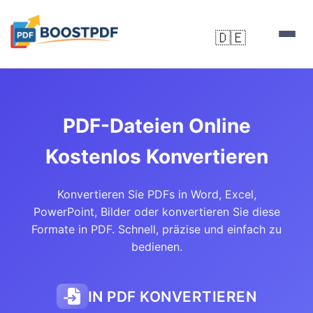
🇩🇪
▼
PDF-Dateien Online
Kostenlos Konvertieren
Konvertieren Sie PDFs in Word, Excel,
PowerPoint, Bilder oder konvertieren Sie diese
Formate in PDF. Schnell, präzise und einfach zu
bedienen.
IN PDF KONVERTIEREN