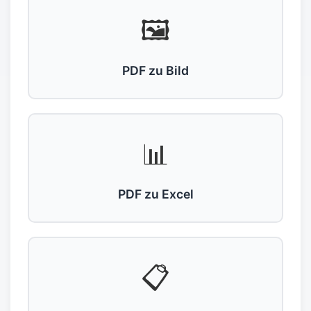
🖼️
PDF zu Bild
📊
PDF zu Excel
📋