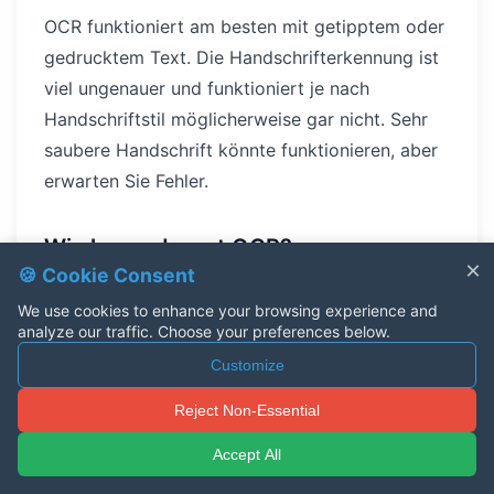
OCR funktioniert am besten mit getipptem oder
gedrucktem Text. Die Handschrifterkennung ist
viel ungenauer und funktioniert je nach
Handschriftstil möglicherweise gar nicht. Sehr
saubere Handschrift könnte funktionieren, aber
erwarten Sie Fehler.
Wie lange dauert OCR?
×
🍪 Cookie Consent
Das hängt von der Dokumentlänge und -qualität
We use cookies to enhance your browsing experience and
ab. Eine einzelne Seite dauert Sekunden. Ein 50-
analyze our traffic. Choose your preferences below.
seitiges Dokument könnte einige Minuten
Customize
dauern. Dateien mit höherer Auflösung brauchen
Reject Non-Essential
länger zum Verarbeiten.
Accept All
Zum Abschluss