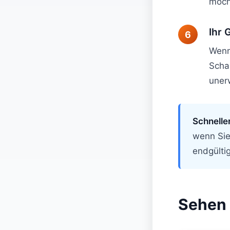
möcht
Ihr 
Wenn 
Scha
uner
Schnelle
wenn Sie
endgülti
Sehen 