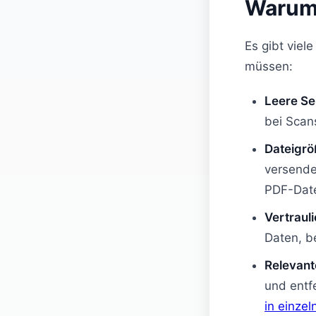
Warum 
Es gibt vie
müssen:
Leere Se
bei Scan
Dateigrö
versenden
PDF-Date
Vertraul
Daten, b
Relevante
und entf
in einzel