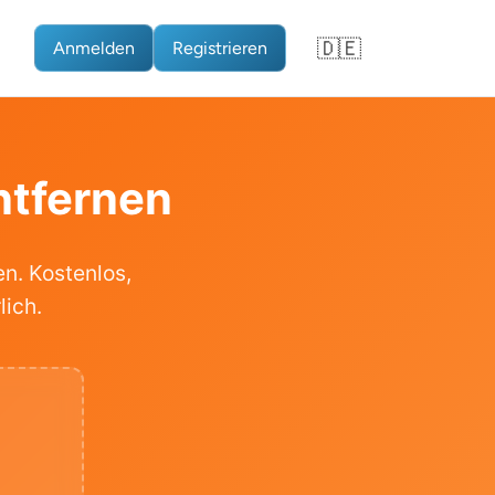
🇩🇪
Anmelden
Registrieren
▼
ntfernen
n. Kostenlos,
lich.