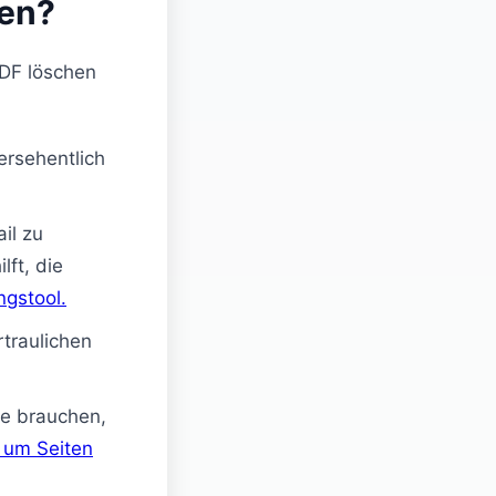
nen?
PDF löschen
ersehentlich
il zu
lft, die
ngstool.
traulichen
ie brauchen,
 um Seiten