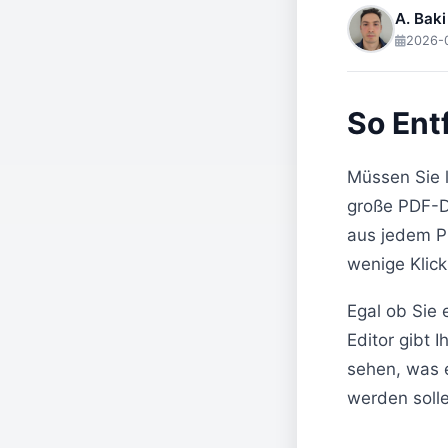
A. Baki
2026-
So Ent
Müssen Sie l
große PDF-D
aus jedem P
wenige Klick
Egal ob Sie 
Editor gibt 
sehen, was e
werden soll