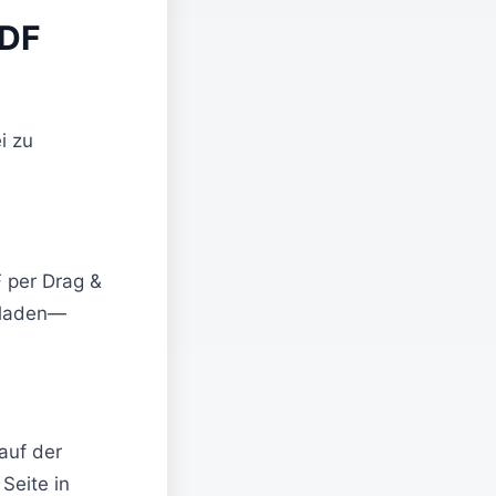
PDF
i zu
F per Drag &
geladen—
auf der
Seite in