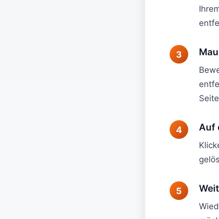
Ihre
entf
Maus
Beweg
entf
Seit
Auf 
Klic
gelö
Weit
Wied