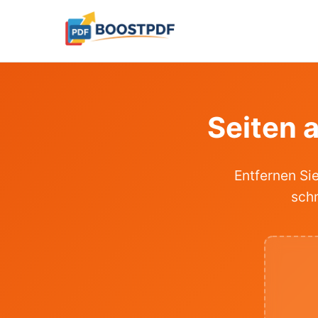
Seiten 
Entfernen Si
schn