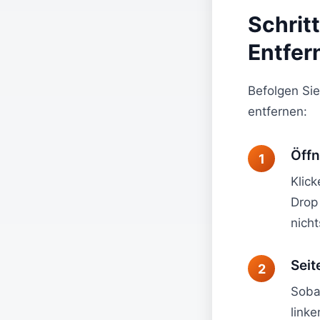
Schritt
Entfer
Befolgen Sie
entfernen:
Öffn
Klick
Drop 
nich
Sei
Sobal
linke