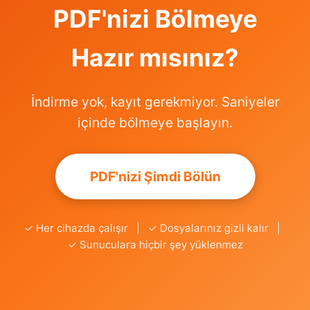
PDF'nizi Bölmeye
Hazır mısınız?
İndirme yok, kayıt gerekmiyor. Saniyeler
içinde bölmeye başlayın.
PDF'nizi Şimdi Bölün
✓ Her cihazda çalışır | ✓ Dosyalarınız gizli kalır |
✓ Sunuculara hiçbir şey yüklenmez